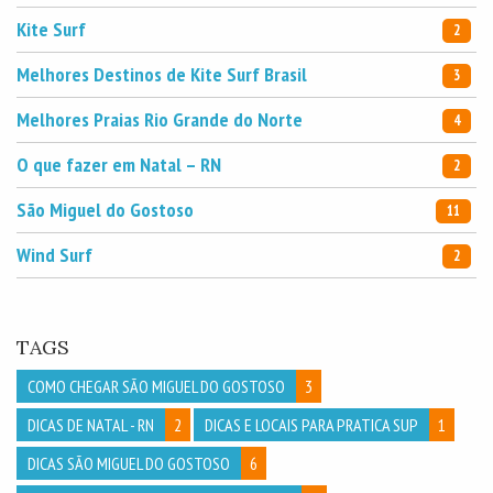
Kite Surf
2
Melhores Destinos de Kite Surf Brasil
3
Melhores Praias Rio Grande do Norte
4
O que fazer em Natal – RN
2
São Miguel do Gostoso
11
Wind Surf
2
TAGS
COMO CHEGAR SÃO MIGUEL DO GOSTOSO
3
DICAS DE NATAL - RN
2
DICAS E LOCAIS PARA PRATICA SUP
1
DICAS SÃO MIGUEL DO GOSTOSO
6