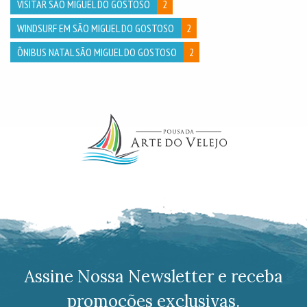
VISITAR SÃO MIGUEL DO GOSTOSO
2
WINDSURF EM SÃO MIGUEL DO GOSTOSO
2
ÔNIBUS NATAL SÃO MIGUEL DO GOSTOSO
2
Assine Nossa Newsletter e receba
promoções exclusivas.