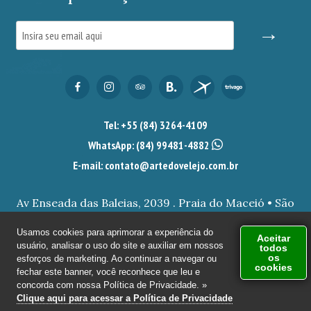
→
Tel: +55 (84) 3264-4109
WhatsApp:
(84) 99481-4882
E-mail: contato@artedovelejo.com.br
Av Enseada das Baleias, 2039 . Praia do Maceió • São
Miguel do Gostoso/RN.
Usamos cookies para aprimorar a experiência do
Aceitar
usuário, analisar o uso do site e auxiliar em nossos
todos
© 2026 ARTE DO VELEJO - POUSADA EM SÃO MIGUEL DO
os
esforços de marketing. Ao continuar a navegar ou
cookies
GOSTOSO - PRAIA DO MACEIÓ TODOS OS DIREITOS RESERVADOS |
fechar este banner, você reconhece que leu e
DESENVOLVIDO POR
HOTELLERO DIGITAL
|
DESIGN POR
UNI
concorda com nossa Política de Privacidade. »
Clique aqui para acessar a Política de Privacidade
DESIGN
|
CONSULTORIA POR
HOTELB2C