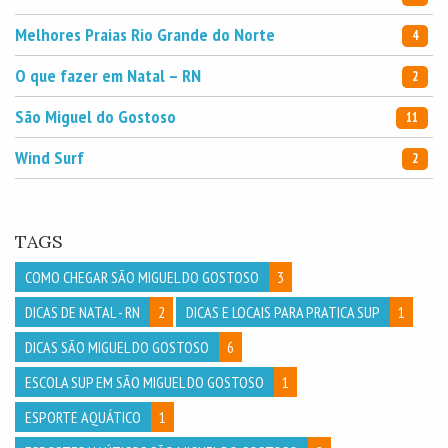
Melhores Praias Rio Grande do Norte
4
O que fazer em Natal – RN
2
São Miguel do Gostoso
11
Wind Surf
2
TAGS
COMO CHEGAR SÃO MIGUEL DO GOSTOSO
3
DICAS DE NATAL - RN
2
DICAS E LOCAIS PARA PRATICA SUP
1
DICAS SÃO MIGUEL DO GOSTOSO
6
ESCOLA SUP EM SÃO MIGUEL DO GOSTOSO
1
ESPORTE AQUÁTICO
1