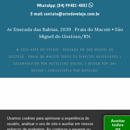
WhatsApp:
(84) 99481-4882
E-mail: contato@artedovelejo.com.br
Av Enseada das Baleias, 2039 . Praia do Maceió • São
Miguel do Gostoso/RN.
© 2026 ARTE DO VELEJO - POUSADA EM SÃO MIGUEL DO
GOSTOSO - PRAIA DO MACEIÓ TODOS OS DIREITOS RESERVADOS |
DESENVOLVIDO POR
HOTELLERO DIGITAL
|
DESIGN POR
UNI
DESIGN
|
CONSULTORIA POR
HOTELB2C
Usamos cookies para aprimorar a experiência do
Aceitar
usuário, analisar o uso do site e auxiliar em nossos
todos
os
esforços de marketing. Ao continuar a navegar ou