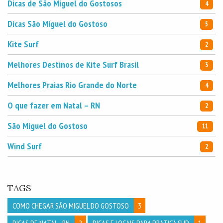
Dicas de São Miguel do Gostosos
4
Dicas São Miguel do Gostoso
5
Kite Surf
2
Melhores Destinos de Kite Surf Brasil
3
Melhores Praias Rio Grande do Norte
4
O que fazer em Natal – RN
2
São Miguel do Gostoso
11
Wind Surf
2
TAGS
COMO CHEGAR SÃO MIGUEL DO GOSTOSO
3
DICAS DE NATAL - RN
2
DICAS E LOCAIS PARA PRATICA SUP
1