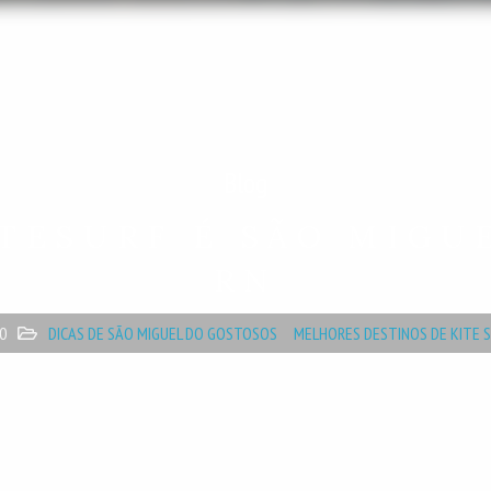
Blog
ITESURF É SÃO MIGU
RN
0
DICAS DE SÃO MIGUEL DO GOSTOSOS
MELHORES DESTINOS DE KITE S