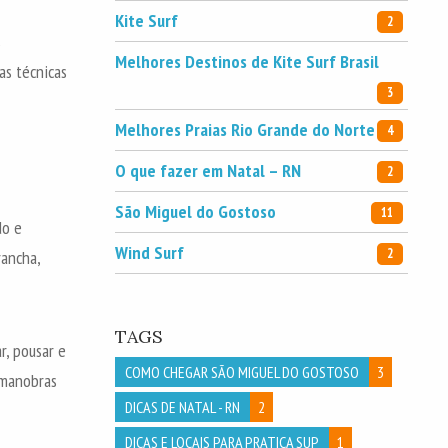
Kite Surf
2
s
Melhores Destinos de Kite Surf Brasil
as técnicas
3
Melhores Praias Rio Grande do Norte
4
O que fazer em Natal – RN
2
São Miguel do Gostoso
11
do e
Wind Surf
2
rancha,
TAGS
r, pousar e
COMO CHEGAR SÃO MIGUEL DO GOSTOSO
3
r manobras
DICAS DE NATAL - RN
2
DICAS E LOCAIS PARA PRATICA SUP
1