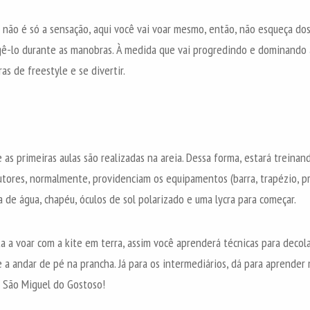
E não é só a sensação, aqui você vai voar mesmo, então, não esqueça do
gê-lo durante as manobras. À medida que vai progredindo e dominando 
as de freestyle e se divertir.
as primeiras aulas são realizadas na areia. Dessa forma, estará treinan
rutores, normalmente, providenciam os equipamentos (barra, trapézio, p
va de água, chapéu, óculos de sol polarizado e uma lycra para começar.
a a voar com a kite em terra, assim você aprenderá técnicas para decola
e a andar de pé na prancha. Já para os intermediários, dá para aprende
e São Miguel do Gostoso!