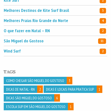
Kite Surf
2
Melhores Destinos de Kite Surf Brasil
3
Melhores Praias Rio Grande do Norte
4
O que fazer em Natal – RN
2
São Miguel do Gostoso
11
Wind Surf
2
TAGS
COMO CHEGAR SÃO MIGUEL DO GOSTOSO
3
DICAS DE NATAL - RN
2
DICAS E LOCAIS PARA PRATICA SUP
1
DICAS SÃO MIGUEL DO GOSTOSO
6
ESCOLA SUP EM SÃO MIGUEL DO GOSTOSO
1