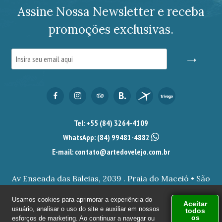
Assine Nossa Newsletter e receba
promoções exclusivas.
→
Tel: +55 (84) 3264-4109
WhatsApp:
(84) 99481-4882
E-mail: contato@artedovelejo.com.br
Av Enseada das Baleias, 2039 . Praia do Maceió • São
Miguel do Gostoso/RN.
Usamos cookies para aprimorar a experiência do
Aceitar
usuário, analisar o uso do site e auxiliar em nossos
todos
© 2026 ARTE DO VELEJO - POUSADA EM SÃO MIGUEL DO
os
esforços de marketing. Ao continuar a navegar ou