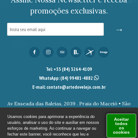
promoções exclusivas.
→
Tel: +55 (84) 3264-4109
WhatsApp:
(84) 99481-4882
E-mail: contato@artedovelejo.com.br
Av Enseada das Baleias, 2039 . Praia do Maceió • São
Miguel do Gostoso/RN.
Usamos cookies para aprimorar a experiência do
Aceitar
usuário, analisar o uso do site e auxiliar em nossos
todos
© 2026 ARTE DO VELEJO - POUSADA EM SÃO MIGUEL DO
os
esforços de marketing. Ao continuar a navegar ou
cookies
GOSTOSO - PRAIA DO MACEIÓ TODOS OS DIREITOS RESERVADOS |
fechar este banner, você reconhece que leu e