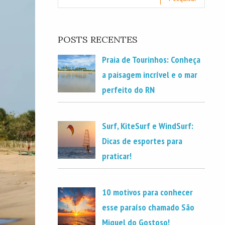
POSTS RECENTES
Praia de Tourinhos: Conheça
a paisagem incrível e o mar
perfeito do RN
Surf, KiteSurf e WindSurf:
Dicas de esportes para
praticar!
10 motivos para conhecer
esse paraíso chamado São
Miguel do Gostoso!