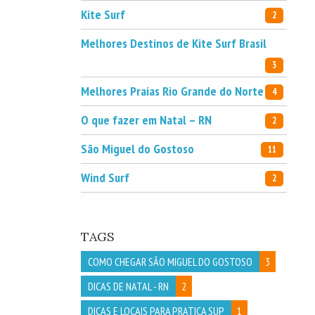
Kite Surf
2
Melhores Destinos de Kite Surf Brasil
3
Melhores Praias Rio Grande do Norte
4
O que fazer em Natal – RN
2
São Miguel do Gostoso
11
Wind Surf
2
TAGS
COMO CHEGAR SÃO MIGUEL DO GOSTOSO
3
DICAS DE NATAL - RN
2
DICAS E LOCAIS PARA PRATICA SUP
1