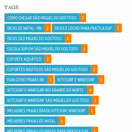
TAGS
COMO CHEGAR SÃO MIGUEL DO GOSTOSO
3
DICAS DE NATAL - RN
2
DICAS E LOCAIS PARA PRATICA SUP
1
DICAS SÃO MIGUEL DO GOSTOSO
6
ESCOLA SUP EM SÃO MIGUEL DO GOSTOSO
1
ESPORTE AQUÁTICO
1
ESPORTES NAÚTICOS SÃO MIGUEL DO GOSTOSO
2
FUJA COVID PRAIAS RN
1
KITESURF E WINDSURF
1
KITESURF E WINDSURF RIO GRANDE DO NORTE
4
KITESURF E WINDSURF SÃO MIGUEL DO GOSTOSO
5
MELHORES PRAIAS BRASIL KITESURF WINDSURF
5
MELHORES PRAIAS DE NATAL
6
MELHORES PRAIAS DO BRASIL PARA PRÁTICA SUP
1