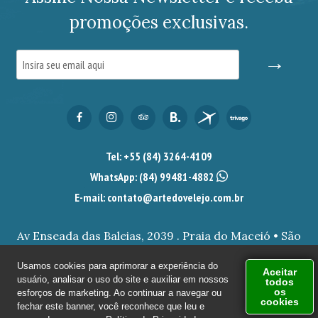
promoções exclusivas.
→
Tel: +55 (84) 3264-4109
WhatsApp:
(84) 99481-4882
E-mail: contato@artedovelejo.com.br
Av Enseada das Baleias, 2039 . Praia do Maceió • São
Miguel do Gostoso/RN.
Usamos cookies para aprimorar a experiência do
Aceitar
usuário, analisar o uso do site e auxiliar em nossos
todos
© 2026 ARTE DO VELEJO - POUSADA EM SÃO MIGUEL DO
os
esforços de marketing. Ao continuar a navegar ou
cookies
GOSTOSO - PRAIA DO MACEIÓ TODOS OS DIREITOS RESERVADOS |
fechar este banner, você reconhece que leu e